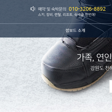
010-3206-8892
예약 및 숙박문의
스키, 장비, 렌탈, 리프트, 숙박을 한번에!
깜보드 소개
가족, 연인
강원도 천