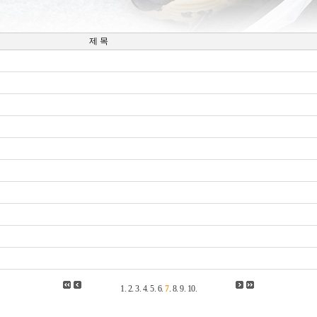
제 목
1
.
2
.
3
.
4
.
5
.
6
.
7
.
8
.
9
.
10
.